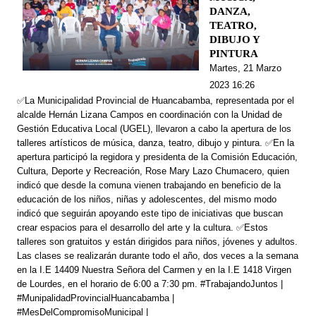
DANZA,
TEATRO,
DIBUJO Y
PINTURA
Martes, 21 Marzo
2023 16:26
✅La Municipalidad Provincial de Huancabamba, representada por el
alcalde Hernán Lizana Campos en coordinación con la Unidad de
Gestión Educativa Local (UGEL), llevaron a cabo la apertura de los
talleres artísticos de música, danza, teatro, dibujo y pintura. ✅En la
apertura participó la regidora y presidenta de la Comisión Educación,
Cultura, Deporte y Recreación, Rose Mary Lazo Chumacero, quien
indicó que desde la comuna vienen trabajando en beneficio de la
educación de los niños, niñas y adolescentes, del mismo modo
indicó que seguirán apoyando este tipo de iniciativas que buscan
crear espacios para el desarrollo del arte y la cultura. ✅Estos
talleres son gratuitos y están dirigidos para niños, jóvenes y adultos.
Las clases se realizarán durante todo el año, dos veces a la semana
en la I.E 14409 Nuestra Señora del Carmen y en la I.E 1418 Virgen
de Lourdes, en el horario de 6:00 a 7:30 pm. #TrabajandoJuntos |
#MunipalidadProvincialHuancabamba |
#MesDelCompromisoMunicipal |