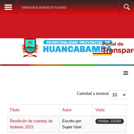
RENDICION DE CUENTAS DE TITULARES
≡
Cantidad a mostrar
Título
Autor
Visto
Rendición de cuentas de
Escrito por
Visitas: 10260
titulares 2023
Super User