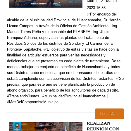
Martes, 21 Marzo
2023 16:36
✅Por encargo del
alcalde de la Municipalidad Provincial de Huancabamba, Dr Hernán
Lizana Campos, a través de la Oficina de Gestión Ambiental, Ing.
Manuel Torres Peña y responsable del PLANEFA, Ing. Jhois
Enrriquez Adriano, supervisan las plantas de Tratamiento de
Residuos Sólidos de los distritos de Sóndor y El Carmen de la
Frontera- Sapalache. ✅El objetivo de estas visitas se hace con la
finalidad de articular esfuerzos para ver las necesidades y
deficiencias que se presentan en cada planta de tratamiento. De tal
manera trabajar en conjunto en beneficio de Huancabamba y todos
sus Distritos, cabe mencionar que en el transcurso de los días se
estará cumpliendo con la supervisión de los Distritos restantes. ✅Se
precisa, que para este año se tiene planificado la producción de
abono orgánico, para beneficio de los agricultores de cada distrito.
#TrabajandoJuntos | #MunipalidadProvincialHuancabamba |
#MesDelCompromisoMunicipal |
Leer más ...
REALIZAN
REUNIÓN CON