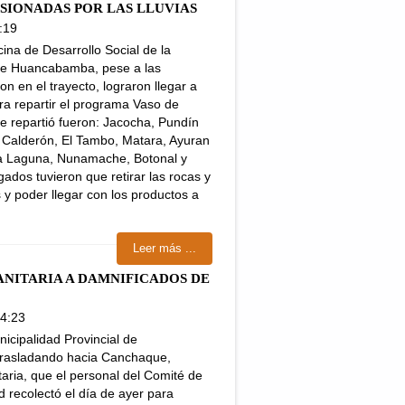
ASIONADAS POR LAS LLUVIAS
:19
cina de Desarrollo Social de la
 de Huancabamba, pese a las
on en el trayecto, lograron llegar a
ara repartir el programa Vaso de
e repartió fueron: Jacocha, Pundín
 Calderón, El Tambo, Matara, Ayuran
La Laguna, Nunamache, Botonal y
gados tuvieron que retirar las rocas y
s y poder llegar con los productos a
Leer más ...
NITARIA A DAMNIFICADOS DE
14:23
icipalidad Provincial de
rasladando hacia Canchaque,
aria, que el personal del Comité de
 recolectó el día de ayer para