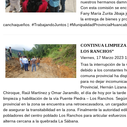
nuestros hermanos damnif
Con esta comisión se enc
Fany María Zurita Jibaja 
la entrega de bienes y p
canchaqueños. #TrabajandoJuntos | #MunipalidadProvincialHuanca
CONTINUA LIMPIEZA 
LOS RANCHOS”
Viernes, 17 Marzo 2023 
Tras la interrupción de 
debido a los constantes h
comuna provincial ha dis
para no dejar incomunicada
Provincial, Hernán Lizana
Chiroque, Raúl Martínez y Omar Jaramillo, el día de hoy por la tarde
limpieza y habilitación de la vía Puente Piedra – Los Ranchos. Segú
provincial en la zona se encuentra una retroexcavadora, un cargador f
de asegurar la transitabilidad en la zona. Finalmente la autoridad edi
pobladores del centro poblado Los Ranchos para articular esfuerzos y
alterna cercana a la quebrada La Sábana.