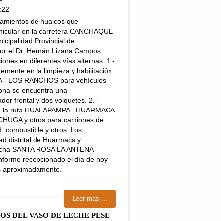
:22
izamientos de huaicos que
vehicular en la carretera CANCHAQUE
ipalidad Provincial de
or el Dr. Hernán Lizana Campos
iones en diferentes vías alternas: 1.-
emente en la limpieza y habilitación
A - LOS RANCHOS para vehículos
 zona se encuentra una
dor frontal y dos volquetes. 2.-
za de la ruta HUALAPAMPA - HUARMACA
CHUGA y otros para camiones de
, combustible y otros. Los
ad distrital de Huarmaca y
 trocha SANTA ROSA LA ANTENA -
informe recepcionado el día de hoy
s aproximadamente.
Leer más ...
S DEL VASO DE LECHE PESE