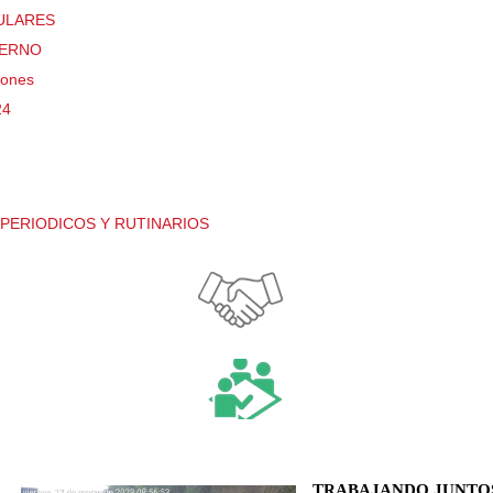
TULARES
TERNO
iones
24
PERIODICOS Y RUTINARIOS
TRABAJANDO JUNTO