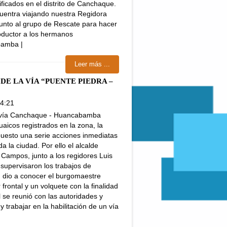
icados en el distrito de Canchaque.
uentra viajando nuestra Regidora
junto al grupo de Rescate para hacer
roductor a los hermanos
bamba |
Leer más ...
DE LA VÍA “PUENTE PIEDRA –
14:21
la vía Canchaque - Huancabamba
uaicos registrados en la zona, la
puesto una serie acciones inmediatas
 la ciudad. Por ello el alcalde
 Campos, junto a los regidores Luis
 supervisaron los trabajos de
n dio a conocer el burgomaestre
rontal y un volquete con la finalidad
l se reunió con las autoridades y
 trabajar en la habilitación de un vía