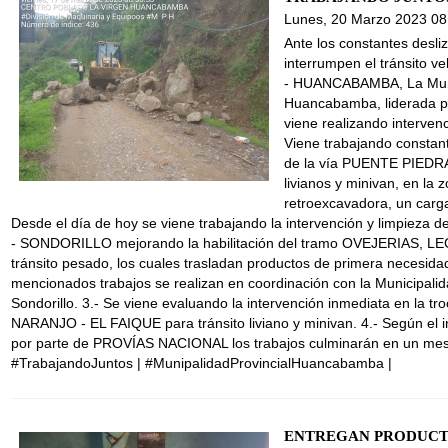
Lunes, 20 Marzo 2023 08
Ante los constantes desl
interrumpen el tránsito 
- HUANCABAMBA, La Munic
Huancabamba, liderada p
viene realizando intervenc
Viene trabajando constant
de la vía PUENTE PIEDR
livianos y minivan, en la
retroexcavadora, un carga
Desde el día de hoy se viene trabajando la intervención y limpie
- SONDORILLO mejorando la habilitación del tramo OVEJERIAS, LE
tránsito pesado, los cuales trasladan productos de primera necesidad
mencionados trabajos se realizan en coordinación con la Municipalid
Sondorillo. 3.- Se viene evaluando la intervención inmediata en la
NARANJO - EL FAIQUE para tránsito liviano y minivan. 4.- Según el 
por parte de PROVÍAS NACIONAL los trabajos culminarán en un me
#TrabajandoJuntos | #MunipalidadProvincialHuancabamba |
ENTREGAN PRODUCTO