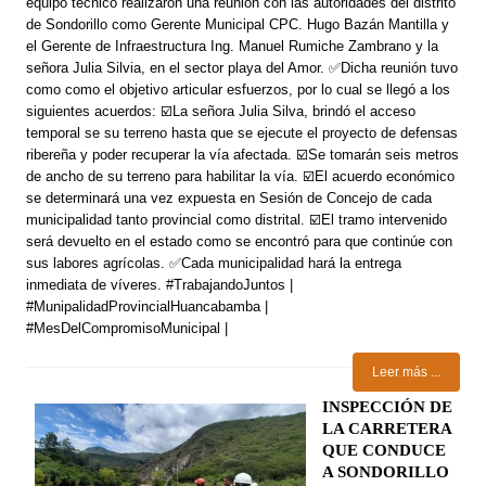
equipo técnico realizaron una reunión con las autoridades del distrito
de Sondorillo como Gerente Municipal CPC. Hugo Bazán Mantilla y
el Gerente de Infraestructura Ing. Manuel Rumiche Zambrano y la
señora Julia Silvia, en el sector playa del Amor. ✅Dicha reunión tuvo
como como el objetivo articular esfuerzos, por lo cual se llegó a los
siguientes acuerdos: ☑️La señora Julia Silva, brindó el acceso
temporal se su terreno hasta que se ejecute el proyecto de defensas
ribereña y poder recuperar la vía afectada. ☑️Se tomarán seis metros
de ancho de su terreno para habilitar la vía. ☑️El acuerdo económico
se determinará una vez expuesta en Sesión de Concejo de cada
municipalidad tanto provincial como distrital. ☑️El tramo intervenido
será devuelto en el estado como se encontró para que continúe con
sus labores agrícolas. ✅Cada municipalidad hará la entrega
inmediata de víveres. #TrabajandoJuntos |
#MunipalidadProvincialHuancabamba |
#MesDelCompromisoMunicipal |
Leer más ...
INSPECCIÓN DE
LA CARRETERA
QUE CONDUCE
A SONDORILLO