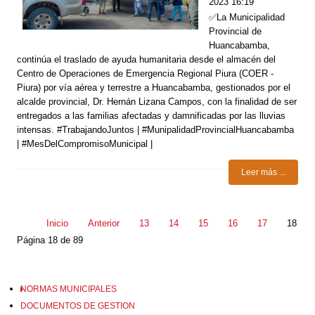
2023 16:19
✅La Municipalidad
Provincial de
Huancabamba,
continúa el traslado de ayuda humanitaria desde el almacén del
Centro de Operaciones de Emergencia Regional Piura (COER -
Piura) por vía aérea y terrestre a Huancabamba, gestionados por el
alcalde provincial, Dr. Hernán Lizana Campos, con la finalidad de ser
entregados a las familias afectadas y damnificadas por las lluvias
intensas. #TrabajandoJuntos | #MunipalidadProvincialHuancabamba
| #MesDelCompromisoMunicipal |
Leer más ...
Inicio
Anterior
13
14
15
16
17
18
Página 18 de 89
NORMAS MUNICIPALES
DOCUMENTOS DE GESTION