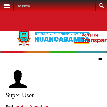
Comunicados
≡
Super User
Email:
david_ips@hotmail.com