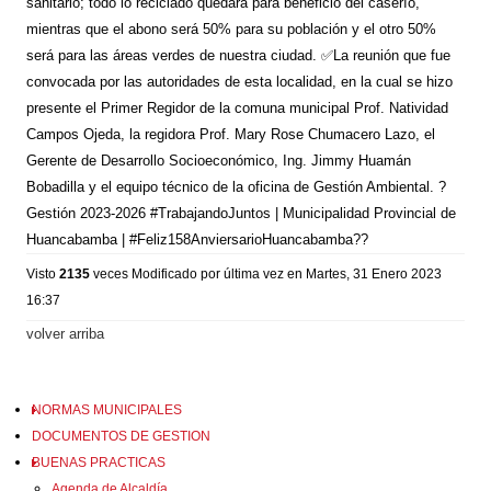
sanitario; todo lo reciclado quedará para beneficio del caserío,
mientras que el abono será 50% para su población y el otro 50%
será para las áreas verdes de nuestra ciudad. ✅La reunión que fue
convocada por las autoridades de esta localidad, en la cual se hizo
presente el Primer Regidor de la comuna municipal Prof. Natividad
Campos Ojeda, la regidora Prof. Mary Rose Chumacero Lazo, el
Gerente de Desarrollo Socioeconómico, Ing. Jimmy Huamán
Bobadilla y el equipo técnico de la oficina de Gestión Ambiental. ?
Gestión 2023-2026 #TrabajandoJuntos | Municipalidad Provincial de
Huancabamba | #Feliz158AnviersarioHuancabamba??
Visto
2135
veces
Modificado por última vez en Martes, 31 Enero 2023
16:37
volver arriba
NORMAS MUNICIPALES
DOCUMENTOS DE GESTION
BUENAS PRACTICAS
Agenda de Alcaldía