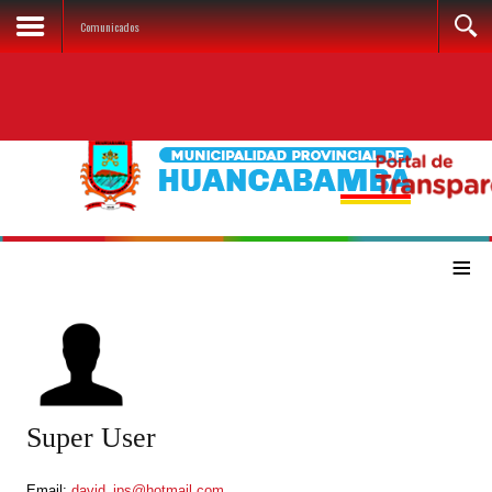
Comunicados
≡
Super User
Email:
david_ips@hotmail.com