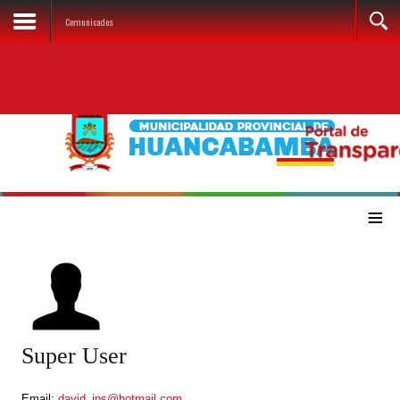
Comunicados
≡
Super User
Email:
david_ips@hotmail.com