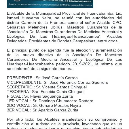
El Alcalde de la Municipalidad Provincial de Huancabamba, Lic.
Ismael Huayama Neira, se reunió con las autoridades del
distrito Carmen de la Frontera como el señor Alcalde CPC.
Sebastián Melendres Ubillús, Maestros Curanderos de la
“Asociación De Maestros Curanderos De Medicina Ancestral y
Ecológica De Las Huaringas-Huancabamba”, Alcaldes
Delegados, Presidentes de Rondas Campesi
nas, entre otros.
El principal punto de agenda fue la elección y juramentación
de la nueva directiva de la Asociación De Maestros
Curanderos De Medicina Ancestral y Ecológica De Las
Huaringas-Huancabamba periodo 2019-2021, la misma que
se conformó de la siguiente manera:
PRESIDENTE : Sr. José García Correa
VICEPRESIDENTE: Sr. José Florencio Correa Guerrero
SECRETARIO : Sr. Vicente Santos Chinguel
TESORERA : Sra. Eusebia Cunia Chinguel
FISCAL : Sr. Flavio Saguanga Zurita
1ER VOCAL : Sr. Domingo Chumacero Romero
2DO VOCAL : Sr. Genaro Morales Neyra
3ER VOCAL : Sr. Aparicio García Zurita
Por otro lado, los Alcaldes manifestaron su compromiso y
contribución al turismo de la provincia, invocando que es un
trabajo de todos para lograr un cambio, como autoridades se