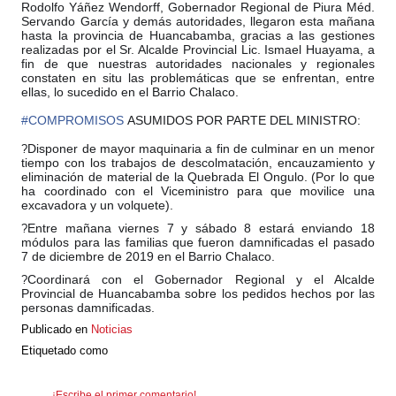
Rodolfo Yáñez Wendorff, Gobernador Regional de Piura Méd.
Servando García y demás autoridades, llegaron esta mañana
hasta la provincia de Huancabamba, gracias a las gestiones
realizadas por el Sr. Alcalde Provincial Lic. Ismael Huayama, a
fin de que nuestras autoridades nacionales y regionales
constaten en situ las prob
lemáticas que se enfrentan, entre
ellas, lo sucedido en el Barrio Chalaco.
#
COMPROMISOS
ASUMIDOS POR PARTE DEL MINISTRO:
Disponer de mayor maquinaria a fin de culminar en un menor
?
tiempo con los trabajos de descolmatación, encauzamiento y
eliminación de material de la Quebrada El Ongulo. (Por lo que
ha coordinado con el Viceministro para que movilice una
excavadora y un volquete).
Entre mañana viernes 7 y sábado 8 estará enviando 18
?
módulos para las familias que fueron damnificadas el pasado
7 de diciembre de 2019 en el Barrio Chalaco.
Coordinará con el Gobernador Regional y el Alcalde
?
Provincial de Huancabamba sobre los pedidos hechos por las
personas damnificadas.
Publicado en
Noticias
Etiquetado como
¡Escribe el primer comentario!