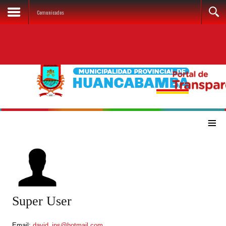
Comunicados
≡
Super User
Email:
david_ips@hotmail.com