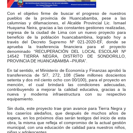
Con el objetivo firme de buscar el progreso de nuestros
pueblos de la provincia de Huancabamba, pese a las
calumnias y difamaciones, el Alcalde Provincial Lic. Ismael
Huayama Neira, gracias a las constantes gestiones realizadas,
regresa de la ciudad de Lima con un nuevo proyecto para
beneficio de la población huancabambina, logrado hoy a
través del Decreto Supre
mo Nº 021-2020-EF, donde se
aprueba la trasferencia financiera para el proyecto
denominado “RECUPERACIÓN DEL LOCAL ESCOLAR Nº
14542 TIERRA NEGRA, DISTRITO DE SONDORILLO,
PROVINCIA DE HUANCABAMBA –PIURA”.
En tal sentido, el Ministerio de Economía y Finanzas aprobó la
transferencia de S/7, 272, 108 (Siete millones doscientos
setenta y dos mil ciento ocho con 00/100), para el proyecto en
mención, el cual brindará las condiciones adecuadas,
contribuyendo a mejorar la calidad educativa, gracias a la
nueva y moderna infraestructura con su respectivo
equipamiento.
Sin duda, este proyecto trae gran avance para Tierra Negra y
los caseríos aledaños, que después de muchos años de
espera, en los próximos días serán testigos del inicio de esta
obra, la misma que refleja el compromiso de la actual gestión
municipal, con una educación de calidad para nuestros niños,
niñas y adolescentes.