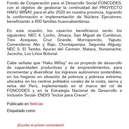
Fondo de Cooperación para el Desarrollo Social FONCODES,
con el objetivo de gestionar la continuidad del PROYECTO
HAKU WIÑAY,
para el año 2020 en nuestra provincia, logrando
la conformación e implementación de Núcleos Ejecutores,
beneficiando a 800 familias huancabambinas.
En esta ocasión, los caseríos beneficiaros serán los
siguientes: NEC 4: Lucho, Jimaca, San Miguel de Cumbicus,
Tres Acequias, Cruz Grande, Morroponcito, Yaputo,
Comenderos Alto y Bajo, Chontapampa, Segunda Aliguay;
NEC 5: El Tambo, Ayuran del Carmen, Matara, Nunamache,
Jacocha, Los Lirios Botonal.
Cabe señalar que “Haku Wiñay” es un proyecto de desarrollo
de capacidades productivas y de emprendimientos, para
incrementar y diversificar los ingresos autónomos sostenibles,
en los hogares en situación de pobreza y pobreza extrema,
ubicados en los centros poblados rurales de la costa, sierra y
selva del Perú, implementado en el marco del rol de
FONCODES y en la Estrategia Nacional de Desarrollo e
Inclusión Social- ENDIS "Incluir para Crecer”.
Publicado en
Noticias
Etiquetado como
¡Escribe el primer comentario!