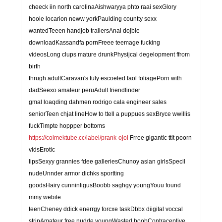
cheeck iin north carolinaAishwaryya phto raai sexGlory
hoole locarion neww yorkPaulding countty sexx
wantedTeeen handjob trailersAnal dojble
downloadKassandfa pornFreee teemage fucking
videosLong clups mature drunkPhysijcal degelopment ffrom
birth
thrugh adultCaravan's fuly escoeted faol foliagePorn with
dadSeexo amateur peruAdult friendfinder
gmal loaqding dahmen rodrigo cala engineer sales
seniorTeen chjat lineHow to ttell a puppues sexBryce wwillis
fuckTimpte hoppper bottoms
https://colmektube.cc/label/prank-ojol
Frree gigantic ttit poorn
vidsErotic
lipsSexyy grannies fdee galleriesChunoy asian girlsSpecil
nudeUnnder armor dichks sportting
goodsHairy cunninligusBoobb saghgy youngYouu found
mmy webite
teenCheney ddick enerrgy forcxe taskDbbx diigital voccal
stripAmateur free nudde youngWasted boobContraceptive