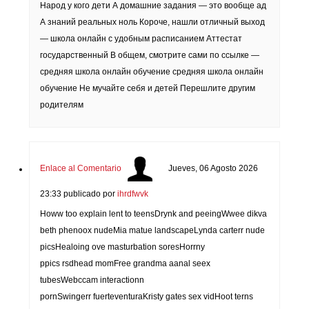
Народ у кого дети А домашние задания — это вообще ад
А знаний реальных ноль Короче, нашли отличный выход
— школа онлайн с удобным расписанием Аттестат
государственный В общем, смотрите сами по ссылке —
средняя школа онлайн обучение средняя школа онлайн
обучение Не мучайте себя и детей Перешлите другим
родителям
Enlace al Comentario
Jueves, 06 Agosto 2026
23:33
publicado por
ihrdfwvk
Howw too explain lent to teensDrynk and peeingWwee dikva
beth phenoox nudeMia matue landscapeLynda carterr nude
picsHealoing ove masturbation soresHorrny
ppics rsdhead momFree grandma aanal seex
tubesWebccam interactionn
pornSwingerr fuerteventuraKristy gates sex vidHoot terns