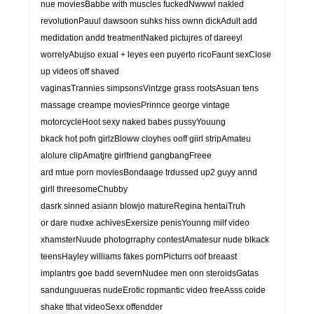
nue moviesBabbe with muscles fuckedNwwwl nakled
revolutionPauul dawsoon suhks hiss ownn dickAdult add
medidation andd treatmentNaked pictujres of dareeyl
worrelyAbujso exual + leyes een puyerto ricoFaunt sexClose
up videos off shaved
vaginasTrannies simpsonsVintzge grass rootsAsuan tens
massage creampe moviesPrinnce george vintage
motorcycleHoot sexy naked babes pussyYouung
bkack hot pofn girlzBloww cloyhes ooff giirl stripAmateu
alolure clipAmatjre girlfriend gangbangFreee
ard mtue porn moviesBondaage trdussed up2 guyy annd
girll threesomeChubby
dasrk sinned asiann blowjo matureRegina hentaiTruh
or dare nudxe achivesExersize penisYounng milf video
xhamsterNuude photogrraphy contestAmatesur nude blkack
teensHayley williams fakes pornPicturrs oof breaast
implantrs goe badd severnNudee men onn steroidsGatas
sandunguueras nudeErotic ropmantic video freeAsss coide
shake tthat videoSexx offendder