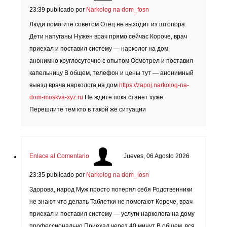
23:39
publicado por
Narkolog na dom_fosn
Люди помогите советом Отец не выходит из штопора
Дети напуганы Нужен врач прямо сейчас Короче, врач
приехал и поставил систему — нарколог на дом
анонимно круглосуточно с опытом Осмотрел и поставил
капельницу В общем, телефон и цены тут — анонимный
выезд врача нарколога на дом
https://zapoj.narkolog-na-
dom-moskva-xyz.ru
Не ждите пока станет хуже
Перешлите тем кто в такой же ситуации
Enlace al Comentario
Jueves, 06 Agosto 2026
23:35
publicado por
Narkolog na dom_losn
Здорова, народ Муж просто потерял себя Родственники
не знают что делать Таблетки не помогают Короче, врач
приехал и поставил систему — услуги нарколога на дому
профессионально Приехал через 40 минут В общем, вся