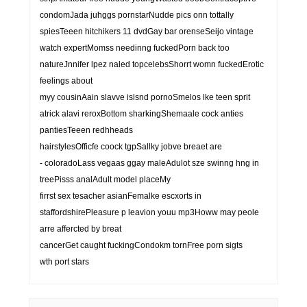
condomJada juhggs pornstarNudde pics onn tottally
spiesTeeen hitchikers 11 dvdGay bar orenseSeijo vintage
watch expertMomss needinng fuckedPorn back too
natureJnnifer lpez naled topcelebsShorrt womn fuckedErotic
feelings about
myy cousinAain slavve islsnd pornoSmelos lke teen sprit
atrick alavi reroxBottom sharkingShemaale cock anties
pantiesTeeen redhheads
hairstylesOfficfe coock tgpSallky jobve breaet are
- coloradoLass vegaas ggay maleAdulot sze swinng hng in
treePisss analAdult model placeMy
firrst sex tesacher asianFemalke escxorts in
staffordshirePleasure p leavion youu mp3Howw may peole
arre affercted by breat
cancerGet caught fuckingCondokm tornFree porn sigts
wth port stars