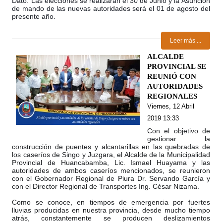
Dato: Las elecciones se realizarán el 30 de Junio y la Asunción
de mando de las nuevas autoridades será el 01 de agosto del
presente año.
Leer más ...
ALCALDE
PROVINCIAL SE
REUNIÓ CON
AUTORIDADES
REGIONALES
Viernes, 12 Abril
2019 13:33
Con el objetivo de
gestionar la
construcción de puentes y alcantarillas en las quebradas de
los caseríos de Singo y Juzgara, el Alcalde de la Municipalidad
Provincial de Huancabamba, Lic. Ismael Huayama y las
autoridades de ambos caseríos mencionados, se reunieron
con el Gobernador Regional de Piura Dr. Servando García y
con el Director Regional de Transportes Ing. César Nizama.
Como se conoce, en tiempos de emergencia por fuertes
lluvias producidas en nuestra provincia, desde mucho tiempo
atrás, constantemente se producen deslizamientos