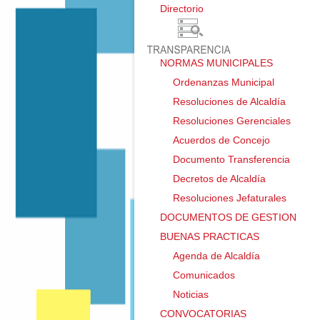
Directorio ㅤ
NORMAS MUNICIPALES
Ordenanzas Municipal
Resoluciones de Alcaldía
Resoluciones Gerenciales
Acuerdos de Concejo
Documento Transferencia
Decretos de Alcaldía
Resoluciones Jefaturales
DOCUMENTOS DE GESTION
BUENAS PRACTICAS
Agenda de Alcaldía
Comunicados
Noticias
CONVOCATORIAS