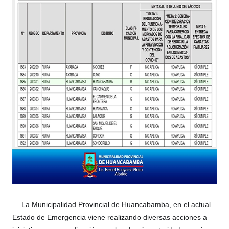
La Municipalidad Provincial de Huancabamba, en el actual
https://static.xx.fbcdn.net/images/emoji.php/v9/t33/1/16/270
Estado de Emergencia viene realizando diversas acciones a
_nc_eui2=AeGPDEVbhDP1G9TRCPIOdHPmQDvMxavszu