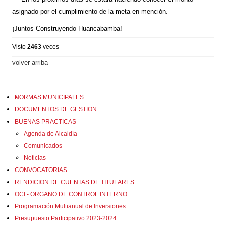
https://static.xx.fbcdn.net/images/emoji.php/v9/t33/1/16/270
asignado por el cumplimiento de la meta en mención.
_nc_eui2=AeGPDEVbhDP1G9TRCPIOdHPmQDvMxavszu
zO4LJ2RRwFydhOvsK4ldlPJlA4FE7nReEg0lbvqUvJGUCJ
¡Juntos Construyendo Huancabamba!
Visto
2463
veces
volver arriba
NORMAS MUNICIPALES
DOCUMENTOS DE GESTION
BUENAS PRACTICAS
Agenda de Alcaldía
Comunicados
Noticias
CONVOCATORIAS
RENDICION DE CUENTAS DE TITULARES
OCI - ORGANO DE CONTROL INTERNO
Programación Multianual de Inversiones
Presupuesto Participativo 2023-2024