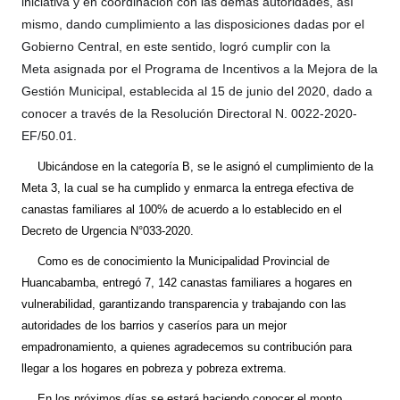
iniciativa y en coordinación con las demás autoridades, así
zO4LJ2RRwFydhOvsK4ldlPJlA4FE7nReEg0lbvqUvJGUCJ
mismo, dando cumplimiento a las disposiciones dadas por el
Gobierno Central, en este sentido, logró cumplir con la
Meta
asignada por el Programa de Incentivos a la Mejora de la
Gestión Municipal, establecida al 15 de junio del 2020, dado a
conocer a través de la Resolución Directoral N. 0022-2020-
EF/50.01.
Ubicándose en la categoría B, se le asignó el cumplimiento de la
https://static.xx.fbcdn.net/images/emoji.php/v9/t33/1/16/270
Meta 3, la cual se ha cumplido y enmarca la entrega efectiva de
_nc_eui2=AeGPDEVbhDP1G9TRCPIOdHPmQDvMxavszu
canastas familiares al 100% de acuerdo a lo establecido en el
zO4LJ2RRwFydhOvsK4ldlPJlA4FE7nReEg0lbvqUvJGUCJ
Decreto de Urgencia N°033-2020.
Como es de conocimiento la Municipalidad Provincial de
https://static.xx.fbcdn.net/images/emoji.php/v9/t33/1/16/270
Huancabamba, entregó 7, 142 canastas familiares a hogares en
_nc_eui2=AeGPDEVbhDP1G9TRCPIOdHPmQDvMxavszu
vulnerabilidad, garantizando transparencia y trabajando con las
zO4LJ2RRwFydhOvsK4ldlPJlA4FE7nReEg0lbvqUvJGUCJ
autoridades de los barrios y caseríos para un mejor
empadronamiento, a quienes agradecemos su contribución para
llegar a los hogares en pobreza y pobreza extrema.
En los próximos días se estará haciendo conocer el monto