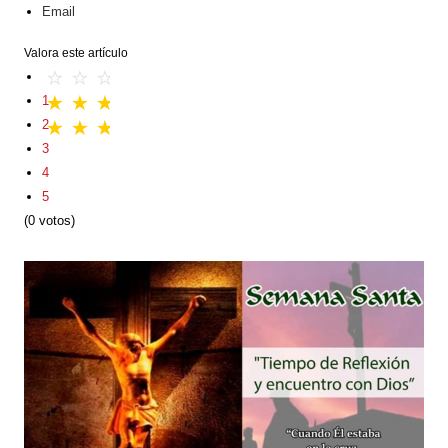
Email
Valora este artículo
1
2
3
4
5
(0 votos)