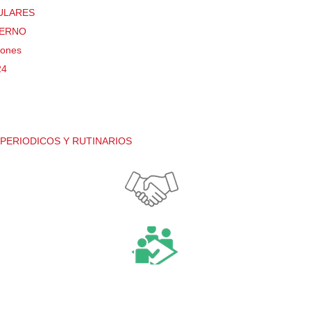
TULARES
TERNO
iones
24
PERIODICOS Y RUTINARIOS