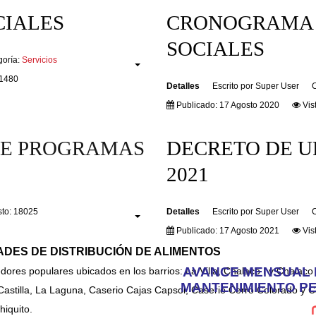
CIALES
CRONOGRAMA 
SOCIALES
goría:
Servicios
31480
Detalles
Escrito por
Super User
C
Publicado: 17 Agosto 2020
Vis
E PROGRAMAS
DECRETO DE UR
2021
sto: 18025
Detalles
Escrito por
Super User
C
Publicado: 17 Agosto 2021
Vis
ADES DE DISTRIBUCIÓN DE ALIMENTOS
AVANCE MENSUAL D
res populares ubicados en los barrios: La Villa, Chalaco I y Chalaco I
MANTENIMIENTO PE
stilla, La Laguna, Caserio Cajas Capsol, Caserio Cerro Colorado y C
iquito.