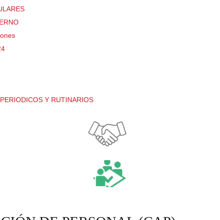
TULARES
TERNO
iones
24
PERIODICOS Y RUTINARIOS